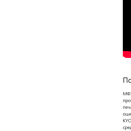
По
МФУ
про
печ
оци
KYO
сре