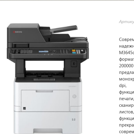
Артику
Совре
надеж
M3645d
форма
200000
предл
монох
dpi
функц
печати
сканир
листо
функц
прек
совре