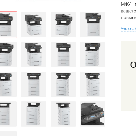
МФУ г
ваш
повыси
Узнать