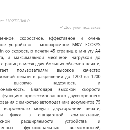
л: 1102TG3NL0
Доступен под заказ
менное, скоростное, эффективное и очень
ное устройство - монохромное МФУ ECOSYS
n со скоростью печати 45 страниц в минуту A4
та, и максимальной месячной нагрузкой до
 страниц в месяц для больших объемов печати,
агает пользователям высокое качество
ромной печати в разрешении до 1200 на 1200
, высокую надежность и
иональность. Благодаря высокой скорости
, функциям профессионального двухстороннего
ования с емкостью автоподатчика документов 75
в, встроенного модуля двусторонней печати,
ии факса в стандартной комплектации,
расной расширяемости устройства и
менных функциональных возможностей,