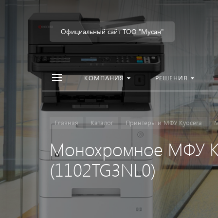
Официальный сайт ТОО "Мусан"
КОМПАНИЯ
РЕШЕНИЯ
Главная
Каталог
Принтеры и МФУ Kyocera
М
Монохромное МФУ K
(1102TG3NL0)