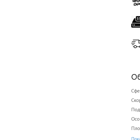
Об
Сфе
Ско
Под
Осо
Пло
Пока