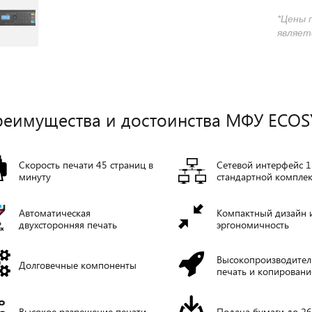
*Цены 
являет
еимущества и достоинства МФУ ECOS
Скорость печати 45 страниц в
Сетевой интерфейс 1
минуту
стандартной компле
Автоматическая
Компактный дизайн 
двухсторонняя печать
эргономичность
Высокопроизводител
Долговечные компоненты
печать и копировани
Высокое разрешение печати
Подача бумаги до 26